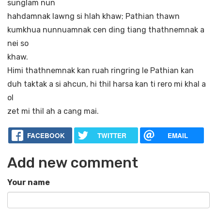
sunglam nun
hahdamnak lawng si hlah khaw; Pathian thawn
kumkhua nunnuamnak cen ding tiang thathnemnak a
nei so
khaw.
Himi thathnemnak kan ruah ringring le Pathian kan
duh taktak a si ahcun, hi thil harsa kan ti rero mi khal a
ol
zet mi thil ah a cang mai.
FACEBOOK
TWITTER
EMAIL
Add new comment
Your name