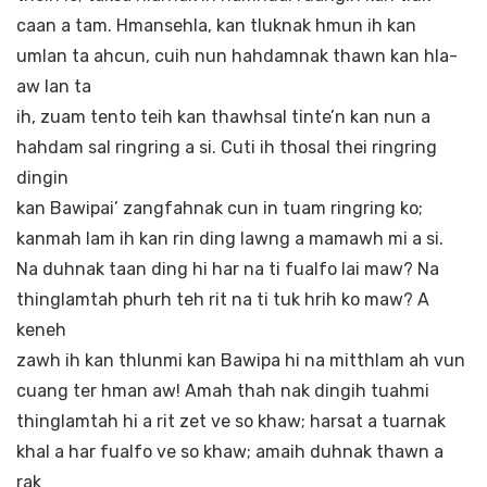
caan a tam. Hmansehla, kan tluknak hmun ih kan
umlan ta ahcun, cuih nun hahdamnak thawn kan hla-
aw lan ta
ih, zuam tento teih kan thawhsal tinte’n kan nun a
hahdam sal ringring a si. Cuti ih thosal thei ringring
dingin
kan Bawipai’ zangfahnak cun in tuam ringring ko;
kanmah lam ih kan rin ding lawng a mamawh mi a si.
Na duhnak taan ding hi har na ti fualfo lai maw? Na
thinglamtah phurh teh rit na ti tuk hrih ko maw? A
keneh
zawh ih kan thlunmi kan Bawipa hi na mitthlam ah vun
cuang ter hman aw! Amah thah nak dingih tuahmi
thinglamtah hi a rit zet ve so khaw; harsat a tuarnak
khal a har fualfo ve so khaw; amaih duhnak thawn a
rak