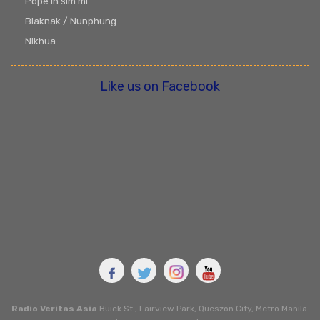
Pope ih sim mi
Biaknak / Nunphung
Nikhua
Like us on Facebook
Radio Veritas Asia
Buick St., Fairview Park, Queszon City, Metro Manila.