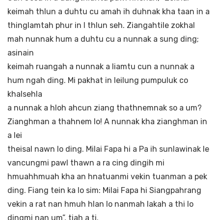
keimah thlun a duhtu cu amah ih duhnak kha taan in a
thinglamtah phur in I thlun seh. Ziangahtile zokhal
mah nunnak hum a duhtu cu a nunnak a sung ding;
asinain
keimah ruangah a nunnak a liamtu cun a nunnak a
hum ngah ding. Mi pakhat in leilung pumpuluk co
khalsehla
a nunnak a hloh ahcun ziang thathnemnak so a um?
Zianghman a thahnem lo! A nunnak kha zianghman in
a lei
theisal nawn lo ding. Milai Fapa hi a Pa ih sunlawinak le
vancungmi pawl thawn a ra cing dingih mi
hmuahhmuah kha an hnatuanmi vekin tuanman a pek
ding. Fiang tein ka lo sim: Milai Fapa hi Siangpahrang
vekin a rat nan hmuh hlan lo nanmah lakah a thi lo
dingmi nan um”, tiah a ti.