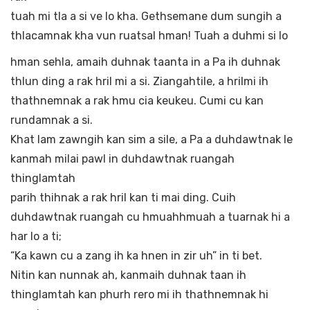
tuah mi tla a si ve lo kha. Gethsemane dum sungih a
thlacamnak kha vun ruatsal hman! Tuah a duhmi si lo
hman sehla, amaih duhnak taanta in a Pa ih duhnak
thlun ding a rak hril mi a si. Ziangahtile, a hrilmi ih
thathnemnak a rak hmu cia keukeu. Cumi cu kan
rundamnak a si.
Khat lam zawngih kan sim a sile, a Pa a duhdawtnak le
kanmah milai pawl in duhdawtnak ruangah
thinglamtah
parih thihnak a rak hril kan ti mai ding. Cuih
duhdawtnak ruangah cu hmuahhmuah a tuarnak hi a
har lo a ti;
“Ka kawn cu a zang ih ka hnen in zir uh” in ti bet.
Nitin kan nunnak ah, kanmaih duhnak taan ih
thinglamtah kan phurh rero mi ih thathnemnak hi