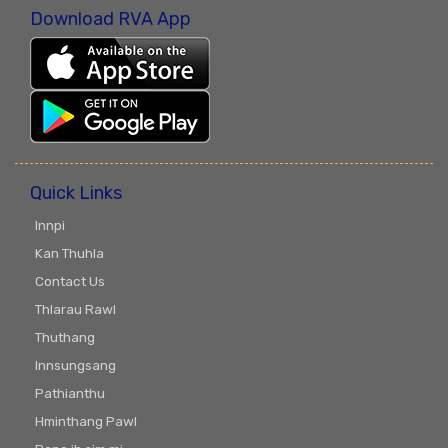
Download RVA App
Quick Links
Innpi
Kan Thuhla
Contact Us
Thlarau Rawl
Thuthang
Innsungsang
Pathianthu
Hminthang Pawl