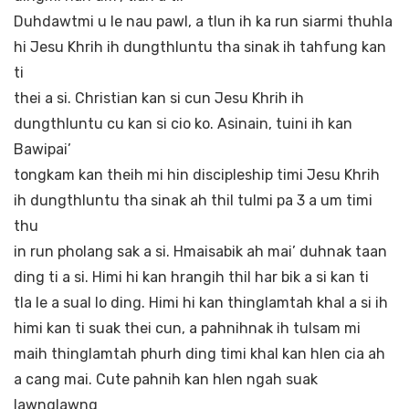
Duhdawtmi u le nau pawl, a tlun ih ka run siarmi thuhla
hi Jesu Khrih ih dungthluntu tha sinak ih tahfung kan
ti
thei a si. Christian kan si cun Jesu Khrih ih
dungthluntu cu kan si cio ko. Asinain, tuini ih kan
Bawipai’
tongkam kan theih mi hin discipleship timi Jesu Khrih
ih dungthluntu tha sinak ah thil tulmi pa 3 a um timi
thu
in run pholang sak a si. Hmaisabik ah mai’ duhnak taan
ding ti a si. Himi hi kan hrangih thil har bik a si kan ti
tla le a sual lo ding. Himi hi kan thinglamtah khal a si ih
himi kan ti suak thei cun, a pahnihnak ih tulsam mi
maih thinglamtah phurh ding timi khal kan hlen cia ah
a cang mai. Cute pahnih kan hlen ngah suak
lawnglawng