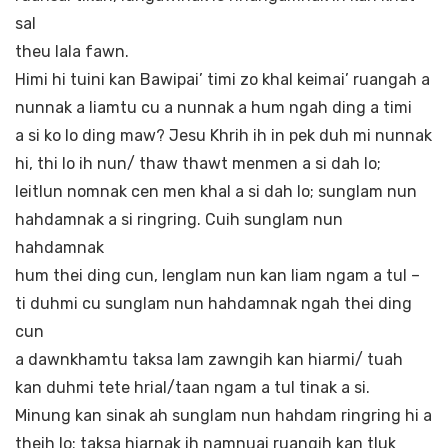
sal
theu lala fawn.
Himi hi tuini kan Bawipai’ timi zo khal keimai’ ruangah a
nunnak a liamtu cu a nunnak a hum ngah ding a timi
a si ko lo ding maw? Jesu Khrih ih in pek duh mi nunnak
hi, thi lo ih nun/ thaw thawt menmen a si dah lo;
leitlun nomnak cen men khal a si dah lo; sunglam nun
hahdamnak a si ringring. Cuih sunglam nun
hahdamnak
hum thei ding cun, lenglam nun kan liam ngam a tul –
ti duhmi cu sunglam nun hahdamnak ngah thei ding
cun
a dawnkhamtu taksa lam zawngih kan hiarmi/ tuah
kan duhmi tete hrial/taan ngam a tul tinak a si.
Minung kan sinak ah sunglam nun hahdam ringring hi a
theih lo; taksa hiarnak ih namnuai ruangih kan tluk