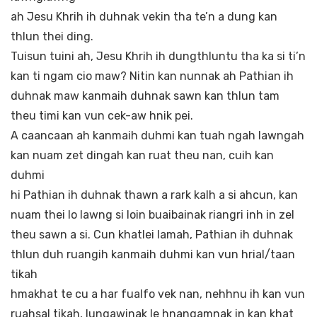
ah Jesu Khrih ih duhnak vekin tha te’n a dung kan
thlun thei ding.
Tuisun tuini ah, Jesu Khrih ih dungthluntu tha ka si ti’n
kan ti ngam cio maw? Nitin kan nunnak ah Pathian ih
duhnak maw kanmaih duhnak sawn kan thlun tam
theu timi kan vun cek-aw hnik pei.
A caancaan ah kanmaih duhmi kan tuah ngah lawngah
kan nuam zet dingah kan ruat theu nan, cuih kan
duhmi
hi Pathian ih duhnak thawn a rark kalh a si ahcun, kan
nuam thei lo lawng si loin buaibainak riangri inh in zel
theu sawn a si. Cun khatlei lamah, Pathian ih duhnak
thlun duh ruangih kanmaih duhmi kan vun hrial/taan
tikah
hmakhat te cu a har fualfo vek nan, nehhnu ih kan vun
ruahsal tikah, lungawinak le hnangamnak in kan khat