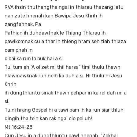
RVA ihsin thuthangtha ngai in thlarau thazang latu
nan zate hnenah kan Bawipa Jesu Khrih ih
zangfahnak, Pa
Pathian ih duhdawtnak le Thiang Thlarau ih
pawlkomnak cu a thar in thleng hram seh tiah thlaza
cam phah in
cibai ka run lo buk hai a si.
Tui tum ah ‘A ol zet mi thil harsa” timi thulu thawn
hlawmawknak run neih ka duh a si. Hi thulu hi Jesu
Khrih
ih dungthluntu sinak thawn pehpar in ka rel duh mi a
si.
Tuini hrang Gospel hi a tawi pam ih ka run siar thluh
dingih tha te’n kan rak ngai cio pei uh!
Mt 16:24-28
Cun Jesu in a dungthluntu pawl hnenah, “Zokhal