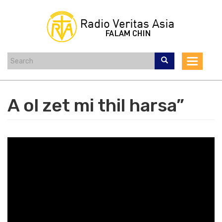
Skip
to
main
content
Toggle
navigat
A ol zet mi thil harsa”