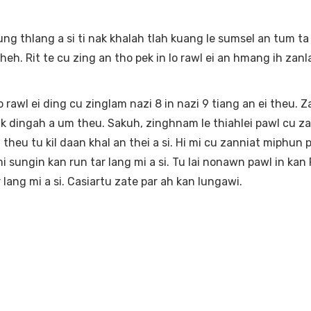
 thlang a si ti nak khalah tlah kuang le sumsel an tum ta 
 theh. Rit te cu zing an tho pek in lo rawl ei an hmang ih zan
wl ei ding cu zinglam nazi 8 in nazi 9 tiang an ei theu. 
 nak dingah a um theu. Sakuh, zinghnam le thiahlei pawl cu za
i theu tu kil daan khal an thei a si. Hi mi cu zanniat miphun 
i sungin kan run tar lang mi a si. Tu lai nonawn pawl in kan
lang mi a si. Casiartu zate par ah kan lungawi.