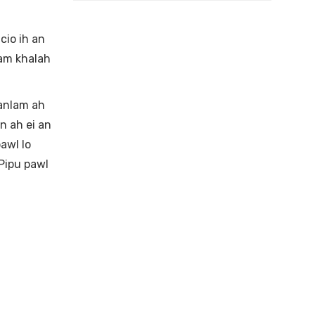
cio ih an
lam khalah
Zanlam ah
n ah ei an
pawl lo
 Pipu pawl