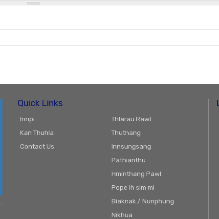
Quick Links
Innpi
Thlarau Rawl
Kan Thuhla
Thuthang
Contact Us
Innsungsang
Pathianthu
Hminthang Pawl
Pope ih sim mi
Biaknak / Nunphung
Nikhua