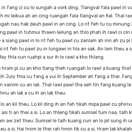
 fang ci cu lo sungah a vork ding. Tlangval fala pawl in v
ih mi leikua ah an cing ruangah fala tlangval an fial. Thal raw
uangah nau hak deuh pawl in an cing. Lo rit feh tu cu minung 
ang pawl in tuhmui thawn leilung an thlo phah ih rawl ci cin 
e a siang pawl in lo rit feh tu pawl cu zanlam ah inn ah zu pi b
 lo rit feh tu pawl zu in lungawi in hla an sak. An lam theu a 
. May thla cun ruahpi a sur ih lo rawl a kho thlang.
am pi cu an kho tlang theh ruangah lo rawl a kuang that 
ih July thla cu fang a vui ih September ah fang a thar. Fang
n vainim cu an lak. Thal rawl pawl tha seh tin fang kuang le
hnu ah lak a cu ih an lak theu.
an kil theu. Lo kil ding ih an feh tikah mipa pawl cu phiri
 asi ti an thei a si. Lo an thleng tikah sumsel tum naa, talh
am aw zet theu. Sumsel le talh kuang cun an lo pil sung ih u
a si. Hai hnim le thei rah hmin tik cu a si. Hram lak khala