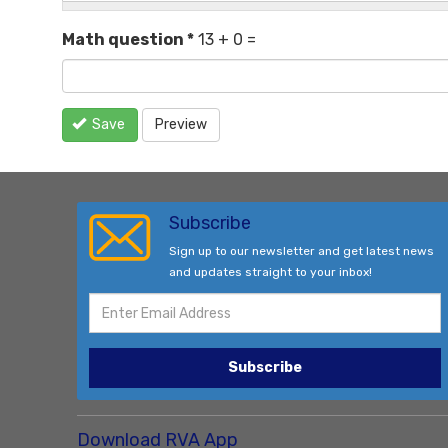
Math question
*
13 + 0 =
Save
Preview
Subscribe
Sign up to our newsletter and get latest news
and updates straight to your inbox!
Subscribe
Download RVA App