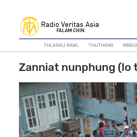
Skip
to
main
content
THLARAU RAWL
THUTHANG
INNSU
Zanniat nunphung (lo t