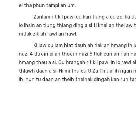
ei tha phun tampi an um.
Zanlam rit kil pawl cu kan tlung a cu zo, ka tlung
lo ihsin an tlung thlang ding a si ti khal an thei aw
nitlak zik ah rawl an hawl.
Killaw cu lam hlat deuh ah riak an hmang ih lo ra
nazi 4 tluk in ei an thok ih nazi 5 tluk cun an riah
hmang theu a si. Cu hrangah rit kil pawl in lo rawl e
thlawh daan a si. Hi mi thu cu U Za Thluai ih ngan m
ih nun tu daan an theih theinak dingah kan run tar 