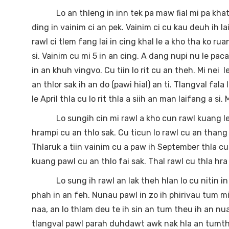
Lo an thleng in inn tek pa maw fial mi pa khat in
ding in vainim ci an pek. Vainim ci cu kau deuh ih la
rawl ci tlem fang lai in cing khal le a kho tha ko r
si. Vainim cu mi 5 in an cing. A dang nupi nu le pac
in an khuh vingvo. Cu tiin lo rit cu an theh. Mi nei l
an thlor sak ih an do (pawi hial) an ti. Tlangval fala
le April thla cu lo rit thla a siih an man laifang a si
Lo sungih cin mi rawl a kho cun rawl kuang le hr
hrampi cu an thlo sak. Cu ticun lo rawl cu an thang 
Thlaruk a tiin vainim cu a paw ih September thla cu
kuang pawl cu an thlo fai sak. Thal rawl cu thla hra 
Lo sung ih rawl an lak theh hlan lo cu nitin in lo 
phah in an feh. Nunau pawl in zo ih phirivau tum mi
naa, an lo thlam deu te ih sin an tum theu ih an nu
tlangval pawl parah duhdawt awk nak hla an tumtheu 