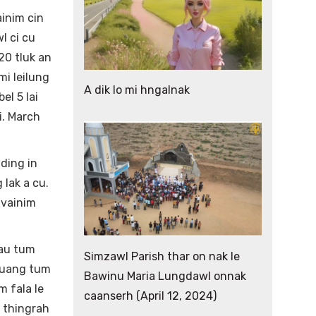
ainim cin
l ci cu
20 tluk an
mi leilung
A dik lo mi hngalnak
el 5 lai
si. March
ding in
 lak a cu.
 vainim
vau tum
Simzawl Parish thar on nak le
 kuang tum
Bawinu Maria Lungdawl onnak
m fala le
caanserh (April 12, 2024)
h thingrah