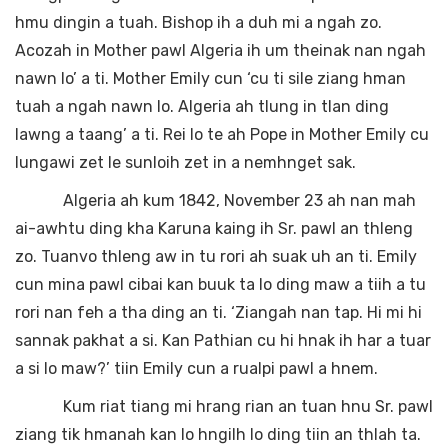
hmu dingin a tuah. Bishop ih a duh mi a ngah zo.
Acozah in Mother pawl Algeria ih um theinak nan ngah
nawn lo’ a ti. Mother Emily cun ‘cu ti sile ziang hman
tuah a ngah nawn lo. Algeria ah tlung in tlan ding
lawng a taang’ a ti. Rei lo te ah Pope in Mother Emily cu
lungawi zet le sunloih zet in a nemhnget sak.
Algeria ah kum 1842, November 23 ah nan mah
ai-awhtu ding kha Karuna kaing ih Sr. pawl an thleng
zo. Tuanvo thleng aw in tu rori ah suak uh an ti. Emily
cun mina pawl cibai kan buuk ta lo ding maw a tiih a tu
rori nan feh a tha ding an ti. ‘Ziangah nan tap. Hi mi hi
sannak pakhat a si. Kan Pathian cu hi hnak ih har a tuar
a si lo maw?’ tiin Emily cun a rualpi pawl a hnem.
Kum riat tiang mi hrang rian an tuan hnu Sr. pawl
ziang tik hmanah kan lo hngilh lo ding tiin an thlah ta.