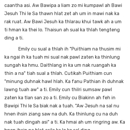
caantha asi. Aw Bawipa a liam zo mi kumpawl ah Bawi
Jesuh Thi le Sa thawn hlat zet ah um in mawi nak ka
rak ruat. Aw Bawi Jesuh ka thlarau khui tawk ah a um
ti hman ka thei lo. Thaisun ah sual ka thlah tengteng
ding a ti.
Emily cu sual a thlah ih "Puithiam na thusim mi
ka ngai ih ka tuah mi sual nak pawl zaten ka thinlung
sungah ka hmu. Daithlang in ka um nak ruangah ka
thin a na" tiah sual a thlah. Cutikah Puithiam cun
"minung duhnak hawl hlah. Ka fanu Pathian ih duhnak
lawng tuah aw" a ti. Emily cun thilri sumsaw pawl
zaten ka tlan san zo a ti. Emily cu Biakinn ah feh in
Bawipi Thi le Sa biak nak a tuah. "Aw Jesuh na sal nu
hnen ihsin ziang saw na duh. Ka thinlung cu na duh
nak tuah dingah asi" a ti. Ka hmai ah um ringring aw. Ka