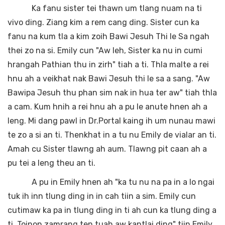
Ka fanu sister tei thawn um tlang nuam na ti
vivo ding. Ziang kim a rem cang ding. Sister cun ka
fanu na kum tla a kim zoih Bawi Jesuh Thi le Sa ngah
thei zo na si. Emily cun "Aw leh, Sister ka nu in cumi
hrangah Pathian thu in zirh" tiah a ti. Thla malte a rei
hnu ah a veikhat nak Bawi Jesuh thi le sa a sang. "Aw
Bawipa Jesuh thu phan sim nak in hua ter aw" tiah thla
a cam. Kum hnih a rei hnu ah a pu le anute hnen ah a
leng. Mi dang pawl in Dr.Portal kaing ih um nunau mawi
te zo a si an ti. Thenkhat in a tu nu Emily de vialar an ti.
Amah cu Sister tlawng ah aum. Tlawng pit caan ah a
pu tei a leng theu an ti.
A pu in Emily hnen ah "ka tu nu na pa in a lo ngai
tuk ih inn tlung ding in in cah tiin a sim. Emily cun
cutimaw ka pa in tlung ding in ti ah cun ka tlung ding a
ti. Toinon zamrang ten tuah aw kantlai ding" tiin Emily