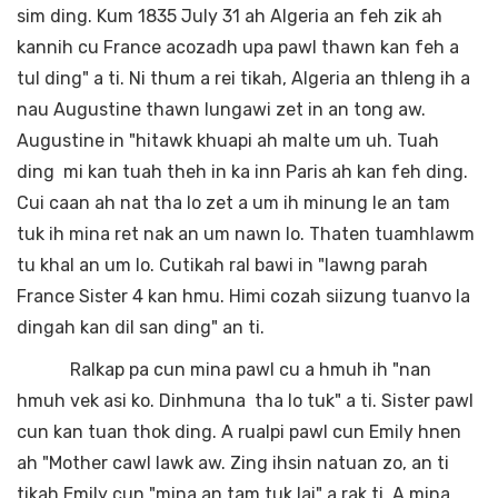
sim ding. Kum 1835 July 31 ah Algeria an feh zik ah
kannih cu France acozadh upa pawl thawn kan feh a
tul ding" a ti. Ni thum a rei tikah, Algeria an thleng ih a
nau Augustine thawn lungawi zet in an tong aw.
Augustine in "hitawk khuapi ah malte um uh. Tuah
ding mi kan tuah theh in ka inn Paris ah kan feh ding.
Cui caan ah nat tha lo zet a um ih minung le an tam
tuk ih mina ret nak an um nawn lo. Thaten tuamhlawm
tu khal an um lo. Cutikah ral bawi in "lawng parah
France Sister 4 kan hmu. Himi cozah siizung tuanvo la
dingah kan dil san ding" an ti.
Ralkap pa cun mina pawl cu a hmuh ih "nan
hmuh vek asi ko. Dinhmuna tha lo tuk" a ti. Sister pawl
cun kan tuan thok ding. A rualpi pawl cun Emily hnen
ah "Mother cawl lawk aw. Zing ihsin natuan zo, an ti
tikah Emily cun "mina an tam tuk lai" a rak ti. A mina