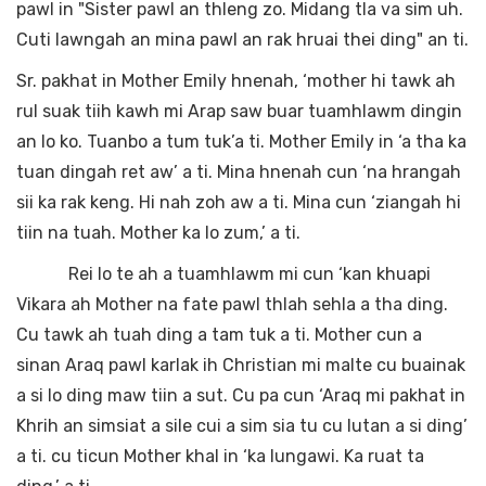
pawl in "Sister pawl an thleng zo. Midang tla va sim uh.
Cuti lawngah an mina pawl an rak hruai thei ding" an ti.
Sr. pakhat in Mother Emily hnenah, ‘mother hi tawk ah
rul suak tiih kawh mi Arap saw buar tuamhlawm dingin
an lo ko. Tuanbo a tum tuk’a ti. Mother Emily in ‘a tha ka
tuan dingah ret aw’ a ti. Mina hnenah cun ‘na hrangah
sii ka rak keng. Hi nah zoh aw a ti. Mina cun ‘ziangah hi
tiin na tuah. Mother ka lo zum,’ a ti.
Rei lo te ah a tuamhlawm mi cun ‘kan khuapi
Vikara ah Mother na fate pawl thlah sehla a tha ding.
Cu tawk ah tuah ding a tam tuk a ti. Mother cun a
sinan Araq pawl karlak ih Christian mi malte cu buainak
a si lo ding maw tiin a sut. Cu pa cun ‘Araq mi pakhat in
Khrih an simsiat a sile cui a sim sia tu cu lutan a si ding’
a ti. cu ticun Mother khal in ‘ka lungawi. Ka ruat ta