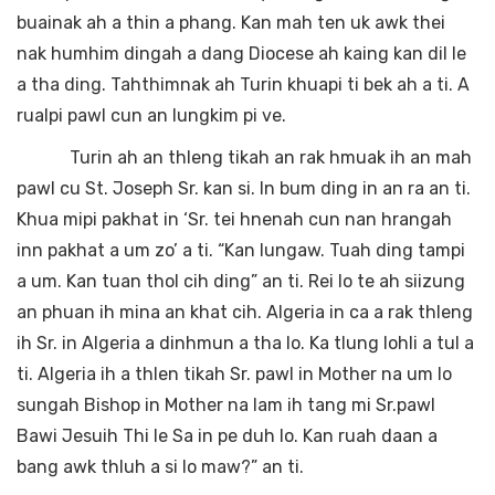
buainak ah a thin a phang. Kan mah ten uk awk thei
nak humhim dingah a dang Diocese ah kaing kan dil le
a tha ding. Tahthimnak ah Turin khuapi ti bek ah a ti. A
rualpi pawl cun an lungkim pi ve.
Turin ah an thleng tikah an rak hmuak ih an mah
pawl cu St. Joseph Sr. kan si. In bum ding in an ra an ti.
Khua mipi pakhat in ‘Sr. tei hnenah cun nan hrangah
inn pakhat a um zo’ a ti. “Kan lungaw. Tuah ding tampi
a um. Kan tuan thol cih ding” an ti. Rei lo te ah siizung
an phuan ih mina an khat cih. Algeria in ca a rak thleng
ih Sr. in Algeria a dinhmun a tha lo. Ka tlung lohli a tul a
ti. Algeria ih a thlen tikah Sr. pawl in Mother na um lo
sungah Bishop in Mother na lam ih tang mi Sr.pawl
Bawi Jesuih Thi le Sa in pe duh lo. Kan ruah daan a
bang awk thluh a si lo maw?” an ti.