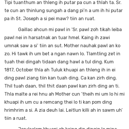
Tipi tuanthum an thleng ih putar pa cun a thlah ta. Sr.
te cun an thinlung sungah a dang pi’n a um ih hi putar
pa ih St. Joseph a si pei maw? tiin an ruat.
Gaillac ahcun mi pawl in ‘Sr. pawl zoh tikah leiba
pawl nei in harsatnak an tuar hmel. Kaing ih zawi
umnak saw a si’ tiin an sut. Mother nauhak pawl an ko
zo. Hi tawk ih um bet a ngan nawn lo. Tlamtling zet in
tuah thei dingah tidaan dang hawl a tul ding. Kum
1817, October thla ah Tuluk khuapi an thleng ih in ei
ding pawl ziang tiin kan tuah ding. Ca kan zirh ding.
Thil tuah daan, thil thit daan pawl kan zirh ding an ti.
Thla malte a rei hnu ah Mother cun ‘theih mi um lo hi mi
khuapi ih um cu a remcang thei lo ti kan pom ding
hrimhrim a si. A zia deuh lai. Leitlun killi ah in sawm uh’
tiin a ruat.