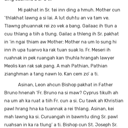
Mi pakhat in Sr. tei inn ding a hmuh. Mother cun
‘thlakhat lawng a si lai. A lut duhtu an va tam ve.
Tlawng phuannak rei zo vek a bang. Gailaac ih tlun a
cuu thlang a tiih a tlung. Gailac a thleng ih Sr. pakhat
in ‘in ngai thiam aw Mother; Mother na um lo sung hi
inn ih upa tuanvo ka rak tuan suak lo. Fr. Meseri ih
ruahnak in pek ruangah kan thuhla hrangah lawyer
Meolis kan rak sak pang. A mah Pathian, Pathian
zianghman a tang nawn lo. Kan cem zo’ a ti.
Asinan, Leon ahcun Bishop pakhat in Father
Bruno hnenah ‘Fr. Bruno na si maw? Cyprus tikulh ah
na um ah ka ruat a tiih Fr. cun a si. Cu tawk ah Khristian
pawl hrang hna ka tuannak a rei thlang. Asinan, kei
mah lawng ka si. Curuangah in bawmtu ding Sr. pawl
ruahsan in ka ra tlung’ a ti. Bishop cun St. Joseph Sr.