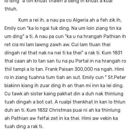
lo ding" a tiih khuat thawn a deng ih khuat a kuai
thluh.
Kum a rei ih, a nau pa cu Algeria ah a feh zik ih,
Emily cun "ka lo ngai tuk ding. Na um loin ziang tin ka
um ding" a ti. A nau pa cun "ka u na hrangah Pathian ih
ret cia mi lam lawng zawh aw. Cui lam tluan thei
dingah ral that nak na nei ti ka thei" a rak ti. Kum 1831
thal caan ah lo tan san tu na pu Portal in na hrangah ro
thil tampi a lo tan. Frank Paisan 300,000 na ngah. Himi
ro in ziang tuahna tum tiah an sut. Emily cun " St.Peter
biakinn kiang ih zuar ding ih an than mi inn ka lei ding.
Cu tawk ah sister kaing pakhat din a duh nak thinlung
tuah dingah a bot cat. A rualpi thenkhat in kan lo thlun
duh an ti. Kum 1832 Christmas puai ni ah ka thinlung
ah Pathian aw felfai zet in ka thei. Himi aw vekin ka
tuah ding a rak ti.