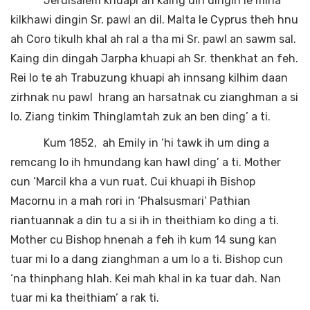
Jerulsalem khuapi ah kaing din dingin le mina
kilkhawi dingin Sr. pawl an dil. Malta le Cyprus theh hnu
ah Coro tikulh khal ah ral a tha mi Sr. pawl an sawm sal.
Kaing din dingah Jarpha khuapi ah Sr. thenkhat an feh.
Rei lo te ah Trabuzung khuapi ah innsang kilhim daan
zirhnak nu pawl hrang an harsatnak cu zianghman a si
lo. Ziang tinkim Thinglamtah zuk an ben ding’ a ti.
Kum 1852, ah Emily in ‘hi tawk ih um ding a
remcang lo ih hmundang kan hawl ding’ a ti. Mother
cun ‘Marcil kha a vun ruat. Cui khuapi ih Bishop
Macornu in a mah rori in ‘Phalsusmari’ Pathian
riantuannak a din tu a si ih in theithiam ko ding a ti.
Mother cu Bishop hnenah a feh ih kum 14 sung kan
tuar mi lo a dang zianghman a um lo a ti. Bishop cun
‘na thinphang hlah. Kei mah khal in ka tuar dah. Nan
tuar mi ka theithiam’ a rak ti.