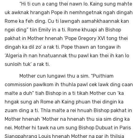
“Hi ti cun a cang thei nawn lo. Kaing sung mahte
uk awknak hrangah Pope ih nemhngetnak ngah dingah
Rome ka feh ding. Cu ti lawngah aamahkhaannak kan
ngei ding” tiin Emily in a ti. Rome khuapi ah Bishop
pakhat in Mother hnenah ‘Pope Gregory XVI tong thei
dingah ka dil zo’ a rak ti. Pope thawn an tongaw ih
‘Algeria ih nan hnatuannak thu pawl kan thei ih kan lo
sunloih tuk’ a rak ti.
Mother cun lungawi thu a sim. “Puithiam
commission pawlkom ih thuhla pawl cek lawk ding caan
malte a duh” tiah Bishop in a ti tikah Mother cun ‘ka
hngak sung ah Rome ah Kaing phuan thei dingin ka
zuam ding a ti. Thla malte a rei hnuah Bishop pakhat in
Mother hnenah ‘Mother na hnenah thu sia sim ding ka
nei. Mother hi tawk na um sung Bishop Dubuat in Paris
Siangpahrang Louis hnenah Mother na par ih thilsia