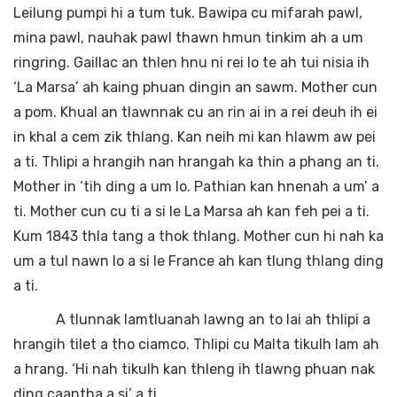
Leilung pumpi hi a tum tuk. Bawipa cu mifarah pawl,
mina pawl, nauhak pawl thawn hmun tinkim ah a um
ringring. Gaillac an thlen hnu ni rei lo te ah tui nisia ih
‘La Marsa’ ah kaing phuan dingin an sawm. Mother cun
a pom. Khual an tlawnnak cu an rin ai in a rei deuh ih ei
in khal a cem zik thlang. Kan neih mi kan hlawm aw pei
a ti. Thlipi a hrangih nan hrangah ka thin a phang an ti.
Mother in ‘tih ding a um lo. Pathian kan hnenah a um’ a
ti. Mother cun cu ti a si le La Marsa ah kan feh pei a ti.
Kum 1843 thla tang a thok thlang. Mother cun hi nah ka
um a tul nawn lo a si le France ah kan tlung thlang ding
a ti.
A tlunnak lamtluanah lawng an to lai ah thlipi a
hrangih tilet a tho ciamco. Thlipi cu Malta tikulh lam ah
a hrang. ‘Hi nah tikulh kan thleng ih tlawng phuan nak
ding caantha a si’ a ti.