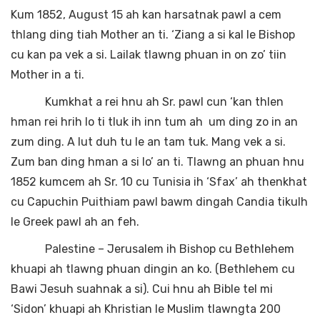
Kum 1852, August 15 ah kan harsatnak pawl a cem
thlang ding tiah Mother an ti. ‘Ziang a si kal le Bishop
cu kan pa vek a si. Lailak tlawng phuan in on zo’ tiin
Mother in a ti.
Kumkhat a rei hnu ah Sr. pawl cun ‘kan thlen
hman rei hrih lo ti tluk ih inn tum ah um ding zo in an
zum ding. A lut duh tu le an tam tuk. Mang vek a si.
Zum ban ding hman a si lo’ an ti. Tlawng an phuan hnu
1852 kumcem ah Sr. 10 cu Tunisia ih ‘Sfax’ ah thenkhat
cu Capuchin Puithiam pawl bawm dingah Candia tikulh
le Greek pawl ah an feh.
Palestine – Jerusalem ih Bishop cu Bethlehem
khuapi ah tlawng phuan dingin an ko. (Bethlehem cu
Bawi Jesuh suahnak a si). Cui hnu ah Bible tel mi
‘Sidon’ khuapi ah Khristian le Muslim tlawngta 200