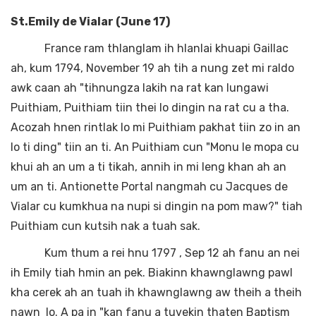
St.Emily de Vialar (June 17)
France ram thlanglam ih hlanlai khuapi Gaillac
ah, kum 1794, November 19 ah tih a nung zet mi raldo
awk caan ah "tihnungza lakih na rat kan lungawi
Puithiam, Puithiam tiin thei lo dingin na rat cu a tha.
Acozah hnen rintlak lo mi Puithiam pakhat tiin zo in an
lo ti ding" tiin an ti. An Puithiam cun "Monu le mopa cu
khui ah an um a ti tikah, annih in mi leng khan ah an
um an ti. Antionette Portal nangmah cu Jacques de
Vialar cu kumkhua na nupi si dingin na pom maw?" tiah
Puithiam cun kutsih nak a tuah sak.
Kum thum a rei hnu 1797 , Sep 12 ah fanu an nei
ih Emily tiah hmin an pek. Biakinn khawnglawng pawl
kha cerek ah an tuah ih khawnglawng aw theih a theih
nawn lo. A pa in "kan fanu a tuvekin thaten Baptism