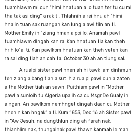
tuamhlawm mi cun "himi hnatuan a lo tuan ter tu cu mi
tha tak asi ding" a rak ti. Thlahnih a rei hnu ah "himi
hna in tuan sak ruangah kan lung a awi tiin an ti.
Mother Emily in "ziang hman a poi lo. Anamah pawl
tuamhlawm dingah kan ra. Kan hnatuan tla kan theh
hrih lo"a ti. Kan pawlkom hnatuan kan theh veten kan
ra sal ding tiah an cah ta. October 30 ah an tlung sal.
A rualpi sister pawl hnen ah hi tawk lam dinhmun
teh ziang a bang tiah a sut ih a rualpi pawl cun a zaten
a tha Mother tiah an sawn. Puithiam pawl in "Mother
pawl a sunloih tu Algeria upa ih ca cu Msgr.De Gualy in
a ngan. An pawlkom nemhnget dingah daan cu Mother
hnenin kan hngak" a ti. Kum 1853, Dec 16 ah Sister pawl
in "Aw Jesuh, na dungthlun ding ah farah nak,
thianhlim nak, thungainak pawl thawn kanmah le mah