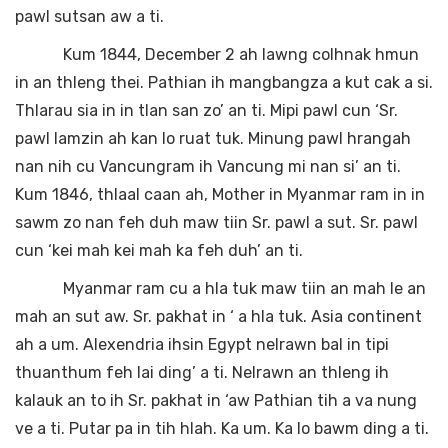
pawl sutsan aw a ti.
Kum 1844, December 2 ah lawng colhnak hmun
in an thleng thei. Pathian ih mangbangza a kut cak a si.
Thlarau sia in in tlan san zo’ an ti. Mipi pawl cun ‘Sr.
pawl lamzin ah kan lo ruat tuk. Minung pawl hrangah
nan nih cu Vancungram ih Vancung mi nan si’ an ti.
Kum 1846, thlaal caan ah, Mother in Myanmar ram in in
sawm zo nan feh duh maw tiin Sr. pawl a sut. Sr. pawl
cun ‘kei mah kei mah ka feh duh’ an ti.
Myanmar ram cu a hla tuk maw tiin an mah le an
mah an sut aw. Sr. pakhat in ‘ a hla tuk. Asia continent
ah a um. Alexendria ihsin Egypt nelrawn bal in tipi
thuanthum feh lai ding’ a ti. Nelrawn an thleng ih
kalauk an to ih Sr. pakhat in ‘aw Pathian tih a va nung
ve a ti. Putar pa in tih hlah. Ka um. Ka lo bawm ding a ti.