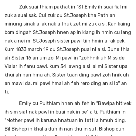
Zuk suai thiam pakhat in "St.Emily ih suai fial mi
zuk a suai sak. Cui zuk cu St.Joseph kha Pathian
minung sinak a lak nak a thuk zet mi zuk a si. Kan kaing
bom dingah St.Joseph hnen ap in kiang ih hmin cu lang
nak a nei mi St.Joseph sister pawl tiin hmin a rak pek.
Kum 1833 march 19 cu St.Joseph puai ni a si. June thla
ah Sister 16 an um zo. Mi pawl in "zohhnik uh Miss de
Vialar ih fanu pawl, kum 34 lawng a si lai mi Sister upa
khui ah nan hmu ah. Sister tuan ding pawl zoh hnik uh
an mawi da, mi pawl hmai ah feh rero ding an si lo" an
ti.
Emily cu Puithiam hnen ah feh in "Bawipa hitivek
ih sim siat nak pawl in buai nak in pe" a ti. Puithiam in
"Mother pawl ih karuna hnatuan in tetti a hmuh ding.
Bil Bishop in khal a duh ih nan thu in sut. Bishop cun