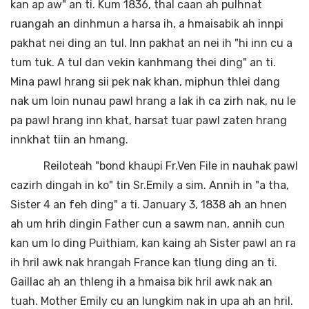
kan ap aw" an ti. Kum 1836, thal caan ah pulhnat
ruangah an dinhmun a harsa ih, a hmaisabik ah innpi
pakhat nei ding an tul. Inn pakhat an nei ih "hi inn cu a
tum tuk. A tul dan vekin kanhmang thei ding" an ti.
Mina pawl hrang sii pek nak khan, miphun thlei dang
nak um loin nunau pawl hrang a lak ih ca zirh nak, nu le
pa pawl hrang inn khat, harsat tuar pawl zaten hrang
innkhat tiin an hmang.
Reiloteah "bond khaupi Fr.Ven File in nauhak pawl
cazirh dingah in ko" tin Sr.Emily a sim. Annih in "a tha,
Sister 4 an feh ding" a ti. January 3, 1838 ah an hnen
ah um hrih dingin Father cun a sawm nan, annih cun
kan um lo ding Puithiam, kan kaing ah Sister pawl an ra
ih hril awk nak hrangah France kan tlung ding an ti.
Gaillac ah an thleng ih a hmaisa bik hril awk nak an
tuah. Mother Emily cu an lungkim nak in upa ah an hril.