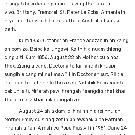
hrangah boarder an phuan. Tlawng thar a karh
vivo. Brittany, Tremorel, St. Peter Le Zoba, Armenia ih
Eryerum, Tunisia ih La Goulette le Australia tiang a
darh.
Kum 1855, October ah France acozah in an kaing
an pom zo. Baipa ka lungawi. Ka thih a nuam thlang
ding a ti. Kum 1856, August 22 ah Mother cu a naa
thok. Ziang a cang. Doctor a tu lai fang ih khuapi
sungih a cang mi nat maw? tiin Doctor an sut. Ril tla
nat dam ter a theih lo thu a sim. Netabik Sacramentu
pek uh’ a ti. Mifarah pawl hrangah faangdip khat khai
thei ceu in a khai nak ruangah a si.
August 24 ah a dam lo ih ni hnih a rei hnu ah
Mother Emily cu siang zet ih ap awknak a pa Pathian
hnenah a feh. A mah cu Pope Pius XII in 1951, June 24