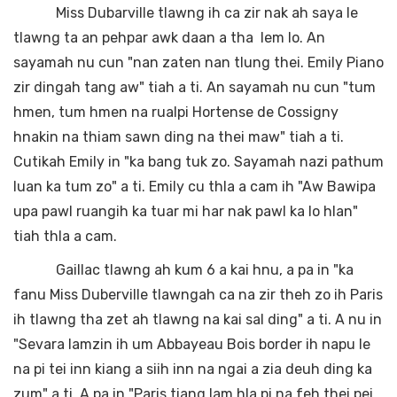
Miss Dubarville tlawng ih ca zir nak ah saya le
tlawng ta an pehpar awk daan a tha lem lo. An
sayamah nu cun "nan zaten nan tlung thei. Emily Piano
zir dingah tang aw" tiah a ti. An sayamah nu cun "tum
hmen, tum hmen na rualpi Hortense de Cossigny
hnakin na thiam sawn ding na thei maw" tiah a ti.
Cutikah Emily in "ka bang tuk zo. Sayamah nazi pathum
luan ka tum zo" a ti. Emily cu thla a cam ih "Aw Bawipa
upa pawl ruangih ka tuar mi har nak pawl ka lo hlan"
tiah thla a cam.
Gaillac tlawng ah kum 6 a kai hnu, a pa in "ka
fanu Miss Duberville tlawngah ca na zir theh zo ih Paris
ih tlawng tha zet ah tlawng na kai sal ding" a ti. A nu in
"Sevara lamzin ih um Abbayeau Bois border ih napu le
na pi tei inn kiang a siih inn na ngai a zia deuh ding ka
zum" a ti. A pa in "Paris tiang lam hla pi na feh thei pei