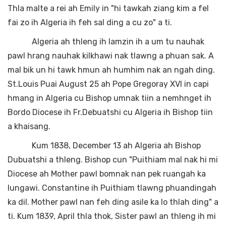
Thla malte a rei ah Emily in "hi tawkah ziang kim a fel
fai zo ih Algeria ih feh sal ding a cu zo" a ti.
Algeria ah thleng ih lamzin ih a um tu nauhak
pawl hrang nauhak kilkhawi nak tlawng a phuan sak. A
mal bik un hi tawk hmun ah humhim nak an ngah ding.
St.Louis Puai August 25 ah Pope Gregoray XVI in capi
hmang in Algeria cu Bishop umnak tiin a nemhnget ih
Bordo Diocese ih Fr.Debuatshi cu Algeria ih Bishop tiin
a khaisang.
Kum 1838, December 13 ah Algeria ah Bishop
Dubuatshi a thleng. Bishop cun "Puithiam mal nak hi mi
Diocese ah Mother pawl bomnak nan pek ruangah ka
lungawi. Constantine ih Puithiam tlawng phuandingah
ka dil. Mother pawl nan feh ding asile ka lo thlah ding" a
ti. Kum 1839, April thla thok, Sister pawl an thleng ih mi