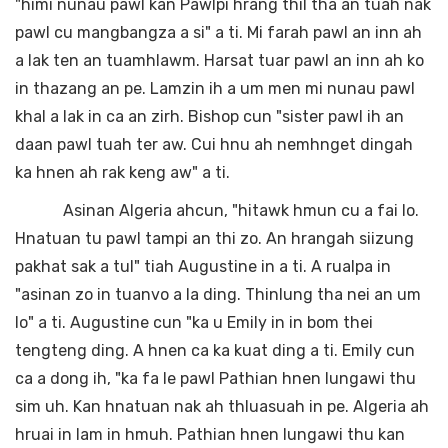
"himi nunau pawl kan Pawlpi hrang thil tha an tuah nak
pawl cu mangbangza a si" a ti. Mi farah pawl an inn ah
a lak ten an tuamhlawm. Harsat tuar pawl an inn ah ko
in thazang an pe. Lamzin ih a um men mi nunau pawl
khal a lak in ca an zirh. Bishop cun "sister pawl ih an
daan pawl tuah ter aw. Cui hnu ah nemhnget dingah
ka hnen ah rak keng aw" a ti.
Asinan Algeria ahcun, "hitawk hmun cu a fai lo.
Hnatuan tu pawl tampi an thi zo. An hrangah siizung
pakhat sak a tul" tiah Augustine in a ti. A rualpa in
"asinan zo in tuanvo a la ding. Thinlung tha nei an um
lo" a ti. Augustine cun "ka u Emily in in bom thei
tengteng ding. A hnen ca ka kuat ding a ti. Emily cun
ca a dong ih, "ka fa le pawl Pathian hnen lungawi thu
sim uh. Kan hnatuan nak ah thluasuah in pe. Algeria ah
hruai in lam in hmuh. Pathian hnen lungawi thu kan