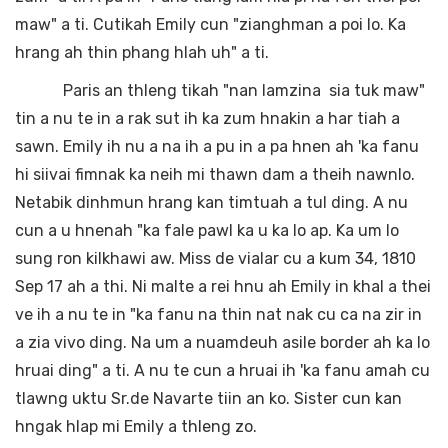
maw" a ti. Cutikah Emily cun "zianghman a poi lo. Ka
hrang ah thin phang hlah uh" a ti.
Paris an thleng tikah "nan lamzina sia tuk maw"
tin a nu te in a rak sut ih ka zum hnakin a har tiah a
sawn. Emily ih nu a na ih a pu in a pa hnen ah 'ka fanu
hi siivai fimnak ka neih mi thawn dam a theih nawnlo.
Netabik dinhmun hrang kan timtuah a tul ding. A nu
cun a u hnenah "ka fale pawl ka u ka lo ap. Ka um lo
sung ron kilkhawi aw. Miss de vialar cu a kum 34, 1810
Sep 17 ah a thi. Ni malte a rei hnu ah Emily in khal a thei
ve ih a nu te in "ka fanu na thin nat nak cu ca na zir in
a zia vivo ding. Na um a nuamdeuh asile border ah ka lo
hruai ding" a ti. A nu te cun a hruai ih 'ka fanu amah cu
tlawng uktu Sr.de Navarte tiin an ko. Sister cun kan
hngak hlap mi Emily a thleng zo.