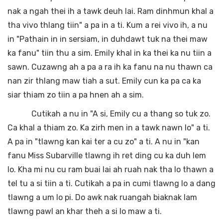
nak a ngah thei ih a tawk deuh lai. Ram dinhmun khal a
tha vivo thlang tiin" a pa in a ti. Kum a rei vivo ih, a nu
in "Pathain in in sersiam, in duhdawt tuk na thei maw
ka fanu" tiin thu a sim. Emily khal in ka thei ka nu tiin a
sawn. Cuzawng ah a pa a ra ih ka fanu na nu thawn ca
nan zir thlang maw tiah a sut. Emily cun ka pa ca ka
siar thiam zo tiin a pa hnen ah a sim.
Cutikah a nu in "A si, Emily cu a thang so tuk zo.
Ca khal a thiam zo. Ka zirh men in a tawk nawn lo" a ti.
A pa in "tlawng kan kai ter a cu zo" a ti. A nu in "kan
fanu Miss Subarville tlawng ih ret ding cu ka duh lem
lo. Kha mi nu cu ram buai lai ah ruah nak tha lo thawn a
tel tu a si tiin a ti. Cutikah a pa in cumi tlawng lo a dang
tlawng a um lo pi. Do awk nak ruangah biaknak lam
tlawng pawl an khar theh a si lo maw a ti.