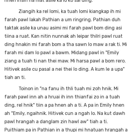
hnen ihsin na hlat asile ka lo ko sal ding.
Ziangih ka rel lomi, ka tuah lomi kiangkap ih mi
farah pawl lakah Pathian a um ringring. Pathian duh
taktak asile ka unau asimi mi farah pawl bom ding asi
tiina a ruat. Kan nitin nunnak ah leipar thilri pawl ruat
ding hnakin mi farah bom a tha sawn lo maw a rak ti. Mi
farah mi dam lo pawl a bawm. Midang pawl in "Emily
ziang a tuah ti nan thei maw. Mi harsa pawl a bom rero.
Hitivek asile cu pasal a nei thei lo ding. A kum le a upa"
tiah an ti.
Toinon in "na fanu ih thli tuah mi zoh hnik. Mi
farah pawl inn ah a hruai ih inn thianfai zo in a tuah
ding, rel hnik" tiin a pa hnen ah a ti. A pa in Emily hnen
ah "Emily, ngaihnik. Hitivek cun a ngah lo. Na kut dawh
pawl hrangah a danglam zin hawl aw" tiah a ti.
Puithiam pa in Pathian in a thupi mi hnatuan hrangah a