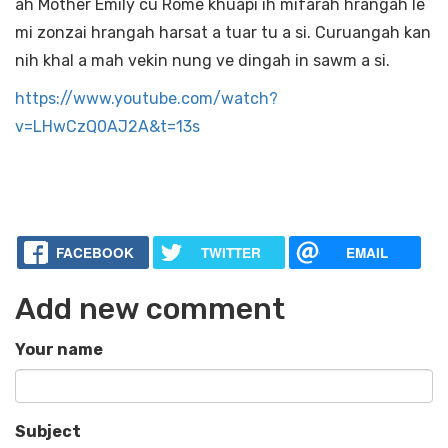
ah Mother Emily cu Rome khuapi ih mifarah hrangah le
mi zonzai hrangah harsat a tuar tu a si. Curuangah kan
nih khal a mah vekin nung ve dingah in sawm a si.
https://www.youtube.com/watch?
v=LHwCzQ0AJ2A&t=13s
FACEBOOK
TWITTER
EMAIL
Add new comment
Your name
Subject