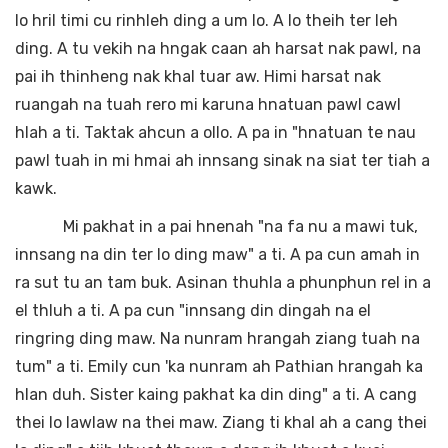
lo hril timi cu rinhleh ding a um lo. A lo theih ter leh
ding. A tu vekih na hngak caan ah harsat nak pawl, na
pai ih thinheng nak khal tuar aw. Himi harsat nak
ruangah na tuah rero mi karuna hnatuan pawl cawl
hlah a ti. Taktak ahcun a ollo. A pa in "hnatuan te nau
pawl tuah in mi hmai ah innsang sinak na siat ter tiah a
kawk.
Mi pakhat in a pai hnenah "na fa nu a mawi tuk,
innsang na din ter lo ding maw" a ti. A pa cun amah in
ra sut tu an tam buk. Asinan thuhla a phunphun rel in a
el thluh a ti. A pa cun "innsang din dingah na el
ringring ding maw. Na nunram hrangah ziang tuah na
tum" a ti. Emily cun 'ka nunram ah Pathian hrangah ka
hlan duh. Sister kaing pakhat ka din ding" a ti. A cang
thei lo lawlaw na thei maw. Ziang ti khal ah a cang thei