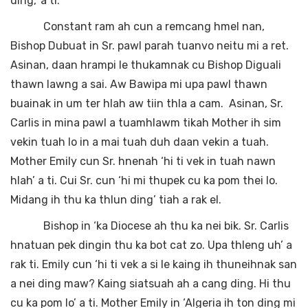
ding,’ a ti.
Constant ram ah cun a remcang hmel nan,
Bishop Dubuat in Sr. pawl parah tuanvo neitu mi a ret.
Asinan, daan hrampi le thukamnak cu Bishop Diguali
thawn lawng a sai. Aw Bawipa mi upa pawl thawn
buainak in um ter hlah aw tiin thla a cam. Asinan, Sr.
Carlis in mina pawl a tuamhlawm tikah Mother ih sim
vekin tuah lo in a mai tuah duh daan vekin a tuah.
Mother Emily cun Sr. hnenah ‘hi ti vek in tuah nawn
hlah’ a ti. Cui Sr. cun ‘hi mi thupek cu ka pom thei lo.
Midang ih thu ka thlun ding’ tiah a rak el.
Bishop in ‘ka Diocese ah thu ka nei bik. Sr. Carlis
hnatuan pek dingin thu ka bot cat zo. Upa thleng uh’ a
rak ti. Emily cun ‘hi ti vek a si le kaing ih thuneihnak san
a nei ding maw? Kaing siatsuah ah a cang ding. Hi thu
cu ka pom lo’ a ti. Mother Emily in ‘Algeria ih ton ding mi