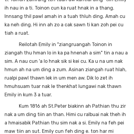
ih nau in a ti. Toinon cun ka ruat hnak in a thang.
Innsang thil pawl amah in a tuah thluh ding. Amah cu
ka neh ding. Hi inn ah zo a cak sawn ti kan zoh pei cu
tiah a ruat.
Reilotah Emily in "ziangruangah Toinon in
ziangah thu hman lo in ka pa hnenah a sim" tin a nau a
sim. A nau cun 'a lo hnak sik si kei cu. Ka u na um nak
hmun ah na um ding a zum. Asinan ziangah ruat hlah,
rualpi pawl thawn lek in um men aw. Dik lo zet ih
hmuhsuam tuar nak le thenkhat lungawi nak thawn
Emily in kum 3 a tuar.
Kum 1816 ah St.Peter biakinn ah Pathian thu zir
nak a um ding tiin an than. Himi cu ralbuai nak theh ih
a hmaisabik Pathian thu sim nak a si. Emily na feh pei
maw tiin an sut. Emily cun feh ding e. ton har mi