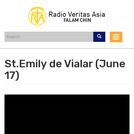
Skip
to
main
content
Toggle
navigat
St.Emily de Vialar (June
17)